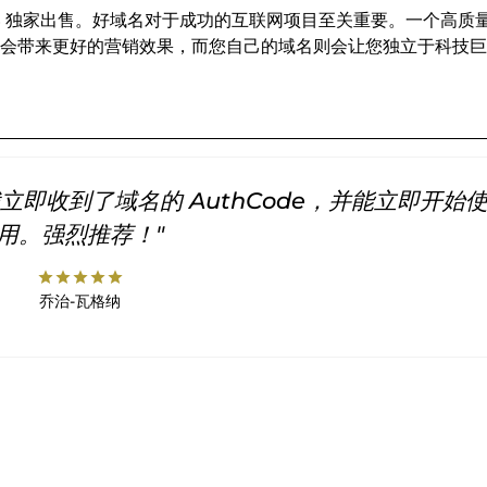
INS 独家出售。好域名对于成功的互联网项目至关重要。一个高质
会带来更好的营销效果，而您自己的域名则会让您独立于科技巨
即收到了域名的 AuthCode，并能立即开始
用。强烈推荐！"
star
star
star
star
star
乔治-瓦格纳