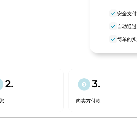
check
安全支付
check
自动通过
check
简单的实
2.
3.
paid
您
向卖方付款